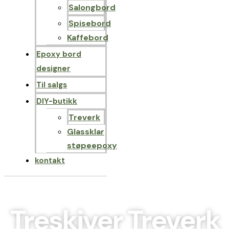
Salongbord
Spisebord
Kaffebord
Epoxy bord
designer
Til salgs
DIY-butikk
Treverk
Glassklar
støpeepoxy
kontakt
Treskiver Treverk