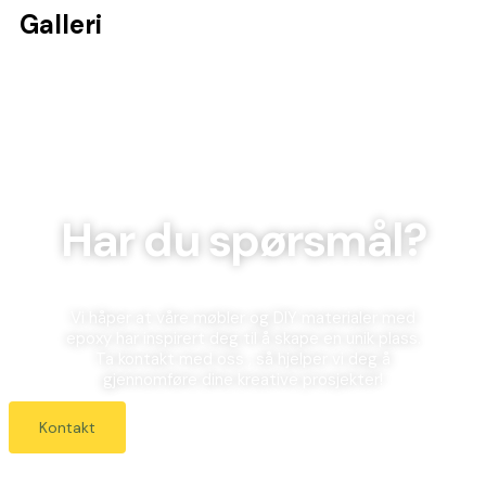
Galleri
Har du spørsmål?
Vi håper at våre møbler og DIY materialer med
epoxy har inspirert deg til å skape en unik plass.
Ta kontakt med oss , så hjelper vi deg å
gjennomføre dine kreative prosjekter!
Kontakt