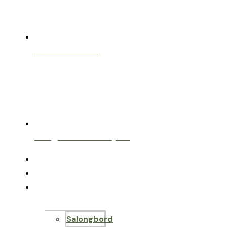
+47 46423863
info@nordichobby.no
Home
Om oss
Epoxy bord
Salongbord