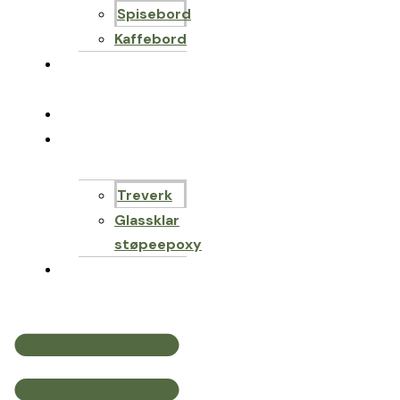
Spisebord
Kaffebord
Epoxy bord
designer
Til salgs
DIY-butikk
Treverk
Glassklar
støpeepoxy
kontakt